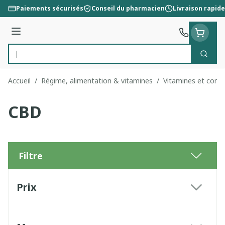
Aller au contenu
Paiements sécurisés
Conseil du pharmacien
Livraison rapide
Menu
Cherc
Rechercher
Accueil
/
Régime, alimentation & vitamines
/
Vitamines et comp
CBD
Filtre
Passer à la liste des produits
Prix
filter