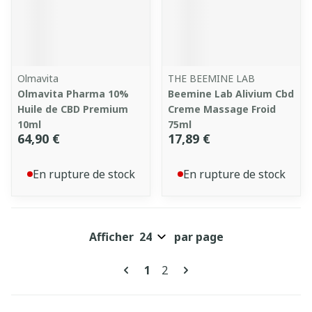
Olmavita
THE BEEMINE LAB
Olmavita Pharma 10%
Beemine Lab Alivium Cbd
Huile de CBD Premium
Creme Massage Froid
10ml
75ml
64,90 €
17,89 €
En rupture de stock
En rupture de stock
Afficher
par page
Pages
Vous lisez actuellement la pa
Page
1
2