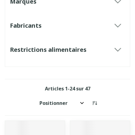
Marques
filter
Fabricants
filter
Restrictions alimentaires
filter
Articles
1
-
24
sur
47
Trier par: