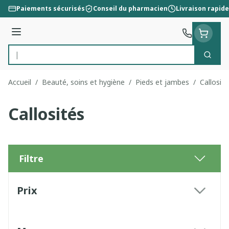
Aller au contenu
Paiements sécurisés
Conseil du pharmacien
Livraison rapide
Menu
Cherc
Rechercher
Accueil
/
Beauté, soins et hygiène
/
Pieds et jambes
/
Callosité
Callosités
Filtre
Passer à la liste des produits
Prix
filter