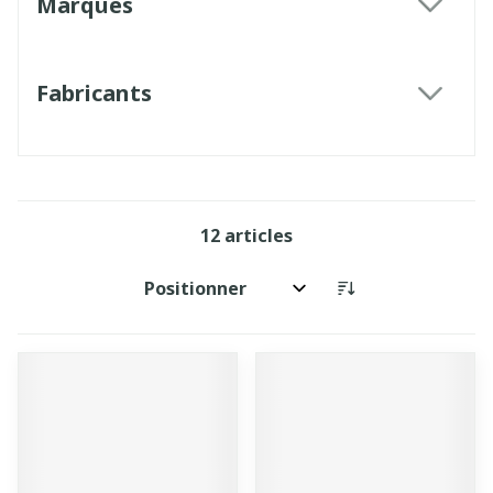
Marques
filter
Fabricants
filter
12
articles
Trier par: