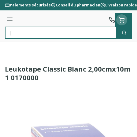
Aller au contenu
Paiements sécurisés
Conseil du pharmacien
Livraison rapide
Menu
Cherc
Rechercher
Leukotape Classic Blanc 2,00cmx10m
1 0170000