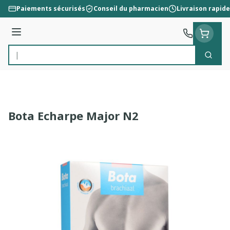
Aller au contenu
Paiements sécurisés
Conseil du pharmacien
Livraison rapide
Menu
Cherc
Rechercher
Bota Echarpe Major N2