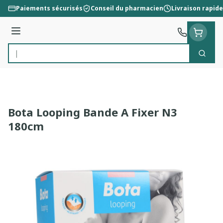
Aller au contenu
Paiements sécurisés
Conseil du pharmacien
Livraison rapide
Menu
Cherc
Rechercher
Bota Looping Bande A Fixer N3
180cm