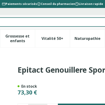
Paiements sécurisés
Conseil du pharmacien
Livraison rapide
Grossesse et
Vitalité 50+
Naturopathie
la catégorie Beauté, soins et hygiène
le sous-menu pour la catégorie Régime, alimentation &
Afficher le sous-menu pour la catégorie Gross
Afficher le sous-menu pour l
Afficher 
enfants
ultidirectionnelle l
Epitact Genouillere Spor
En stock
73,30 €