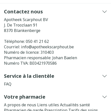
Contactez nous
Apotheek Scarphout BV
J. De Troozlaan 91
8370
Blankenberge
Téléphone:
050 41 21 62
Courriel:
info@
apotheekscarphout.be
Numéro de licence:
310403
Pharmacien responsable:
Johan Baelen
Numéro TVA:
BE0421970586
Service à la clientèle
FAQ
Votre pharmacie
A propos de nous
Liens utiles
Actualités santé
Pharmacien de garde
Prescription
Tarifs des soins