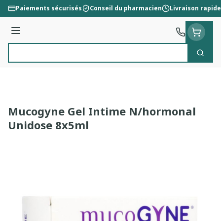
Aller au contenu
Paiements sécurisés
Conseil du pharmacien
Livraison rapide
Menu
Cherc
Rechercher
Mucogyne Gel Intime N/hormonal
Unidose 8x5ml