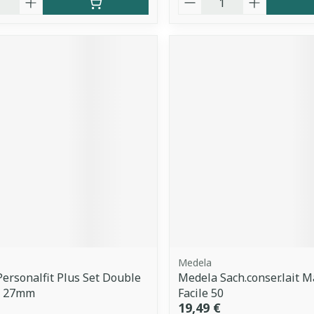
Medela
ersonalfit Plus Set Double
Medela Sach.conser.lait Ma
 l 27mm
Facile 50
19,49 €