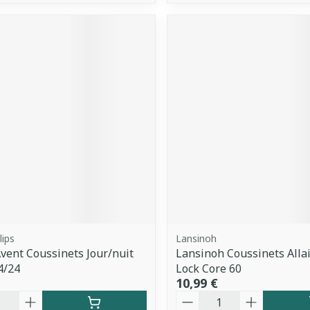
lips
Lansinoh
Avent Coussinets Jour/nuit
Lansinoh Coussinets Allait
4/24
Lock Core 60
10,99 €
é
Quantité