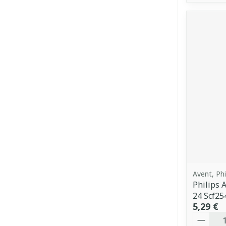
Avent, Phi
Philips 
24 Scf25
5,29 €
Quantit