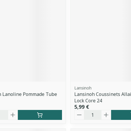
Lansinoh
h Lanoline Pommade Tube
Lansinoh Coussinets Allait
Lock Core 24
5,99 €
é
Quantité