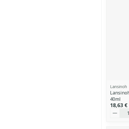
Lansinoh
Lansino
40ml
18,63 €
Quantit