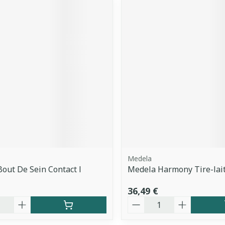
Medela
out De Sein Contact l
Medela Harmony Tire-lai
36,49 €
é
Quantité