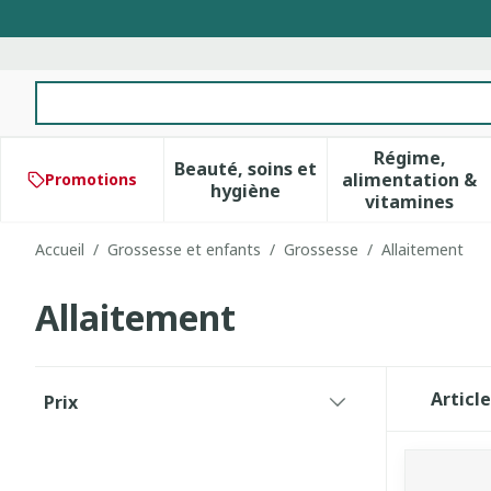
Aller au contenu
Rechercher
Régime,
Beauté, soins et
alimentation &
Promotions
Afficher le sous-menu pour 
Afficher 
hygiène
vitamines
Accueil
/
Grossesse et enfants
/
Grossesse
/
Allaitement
Allaitement
Passer à la liste des produits
Articl
Prix
filter