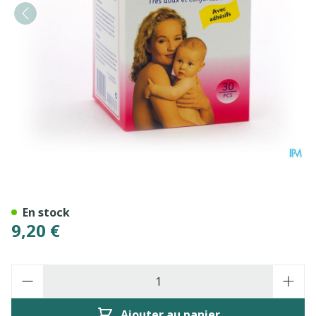
Nursa Couss.d'all.nst. Tape 
En stock
9,20 €
Quantité
Ajouter au panier