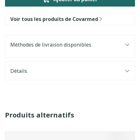
Voir tous les produits de Covarmed
Méthodes de livraison disponibles
Détails
Produits alternatifs
Il est possible de naviguer entre les éléments du carrouse
Appuyer sur pour sauter le carrousel
Appuyez sur cette touche pour accéder à la navigatio