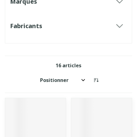
Marques
filter
Fabricants
filter
16
articles
Trier par: