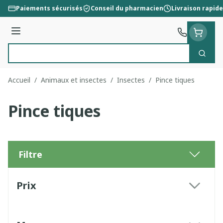
Aller au contenu
Paiements sécurisés
Conseil du pharmacien
Livraison rapide
Menu
Cherc
Rechercher
Accueil
/
Animaux et insectes
/
Insectes
/
Pince tiques
Pince tiques
Filtre
Passer à la liste des produits
Prix
filter