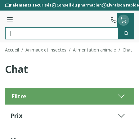
Aller au contenu
Paiements sécurisés
Conseil du pharmacien
Livraison rapide
Menu
Cherc
Rechercher
Accueil
/
Animaux et insectes
/
Alimentation animale
/
Chat
Chat
Filtre
Passer à la liste des produits
Prix
filter