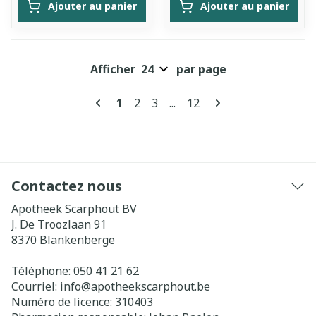
Ajouter au panier
Ajouter au panier
Afficher
par page
Pages
Vous lisez actuellement la page
Page
Page
Page
1
2
3
...
12
Contactez nous
Apotheek Scarphout BV
J. De Troozlaan 91
8370
Blankenberge
Téléphone:
050 41 21 62
Courriel:
info@
apotheekscarphout.be
Numéro de licence:
310403