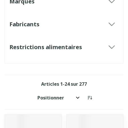
Marques
filter
Fabricants
filter
Restrictions alimentaires
filter
Articles
1
-
24
sur
277
Trier par: