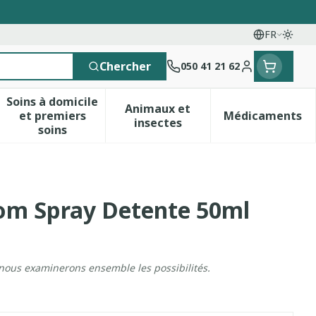
FR
Passe
Langues
Chercher
050 41 21 62
Menu client
Soins à domicile
Animaux et
et premiers
Médicaments
 vitamines
esse et enfants
a catégorie Vitalité 50+
le sous-menu pour la catégorie Naturopathie
Afficher le sous-menu pour la catégorie Soins 
Afficher le sous-menu pour 
Afficher 
insectes
soins
om Spray Detente 50ml
 nous examinerons ensemble les possibilités.