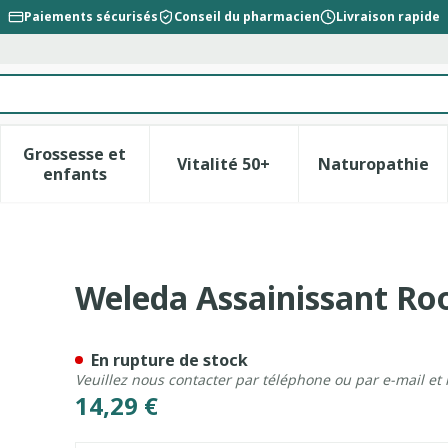
Paiements sécurisés
Conseil du pharmacien
Livraison rapide
Grossesse et
Vitalité 50+
Naturopathie
la catégorie Beauté, soins et hygiène
le sous-menu pour la catégorie Régime, alimentation &
Afficher le sous-menu pour la catégorie Gross
Afficher le sous-menu pour l
Afficher 
enfants
 Spray Detente 50ml
Weleda Assainissant Ro
En rupture de stock
Veuillez nous contacter par téléphone ou par e-mail et
14,29 €