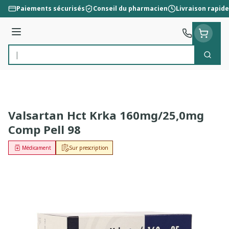
Aller au contenu
Paiements sécurisés
Conseil du pharmacien
Livraison rapide
Menu
Cherc
Rechercher
Valsartan Hct Krka 160mg/25,0mg
Comp Pell 98
Médicament
Sur prescription