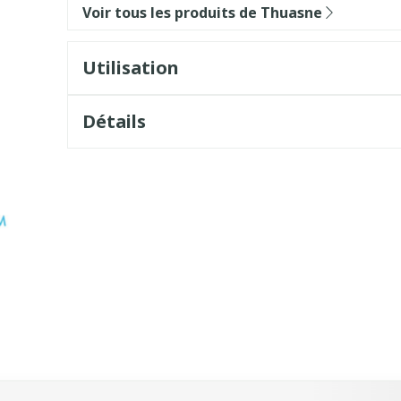
Voir tous les produits de Thuasne
Utilisation
Détails
sel à l'aide de la touche de tabulation. Vous pouvez sauter l
vigation en carrousel