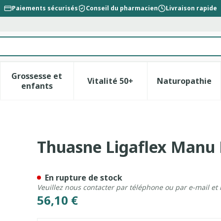
Paiements sécurisés
Conseil du pharmacien
Livraison rapide
Grossesse et
Vitalité 50+
Naturopathie
la catégorie Beauté, soins et hygiène
le sous-menu pour la catégorie Régime, alimentation &
Afficher le sous-menu pour la catégorie Gross
Afficher le sous-menu pour l
Afficher 
enfants
gnet Droit Noir T2
Thuasne Ligaflex Manu 
En rupture de stock
Veuillez nous contacter par téléphone ou par e-mail et
56,10 €