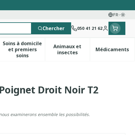
FR
Passe
Langues
Chercher
050 41 21 62
Menu client
Soins à domicile
Animaux et
et premiers
Médicaments
 vitamines
esse et enfants
a catégorie Vitalité 50+
le sous-menu pour la catégorie Naturopathie
Afficher le sous-menu pour la catégorie Soins 
Afficher le sous-menu pour 
Afficher 
insectes
soins
Poignet Droit Noir T2
 nous examinerons ensemble les possibilités.