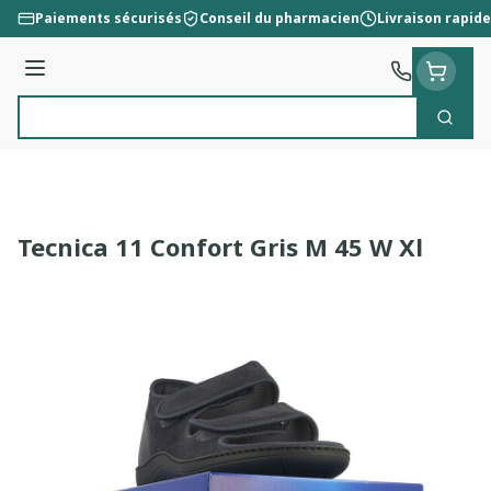
Aller au contenu
Paiements sécurisés
Conseil du pharmacien
Livraison rapide
Menu
Cherc
Rechercher
Tecnica 11 Confort Gris M 45 W Xl