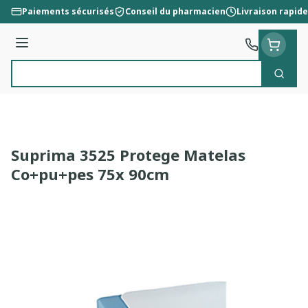
Aller au contenu
Paiements sécurisés
Conseil du pharmacien
Livraison rapide
Menu
Cherc
Rechercher
Suprima 3525 Protege Matelas
Co+pu+pes 75x 90cm