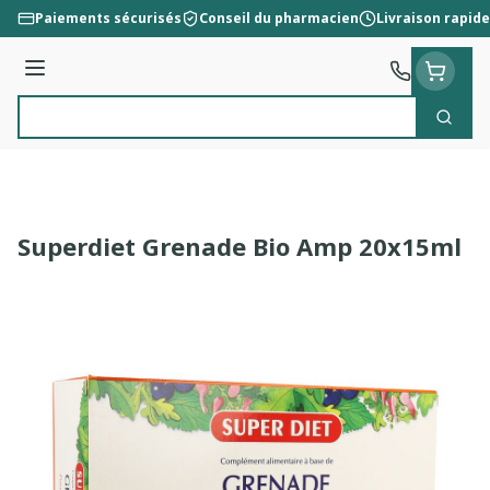
Aller au contenu
Paiements sécurisés
Conseil du pharmacien
Livraison rapide
Menu
Cherc
Rechercher
Superdiet Grenade Bio Amp 20x15ml