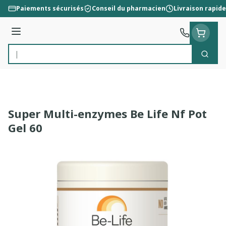
Aller au contenu
Paiements sécurisés
Conseil du pharmacien
Livraison rapide
Menu
Cherc
Rechercher
Super Multi-enzymes Be Life Nf Pot
Gel 60