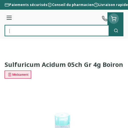
Aller au contenu
Paiements sécurisés
Conseil du pharmacien
Livraison rapide
Menu
Cherc
Rechercher
Sulfuricum Acidum 05ch Gr 4g Boiron
Médicament