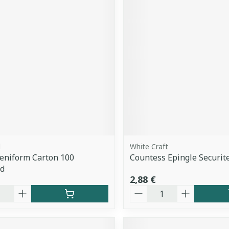
d
White Craft
eniform Carton 100
Countess Epingle Securit
d
2,88 €
é
Quantité