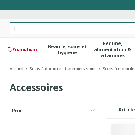
Aller au contenu
Rechercher
Régime,
Beauté, soins et
alimentation &
Promotions
Afficher le sous-menu pour 
Afficher 
hygiène
vitamines
Accueil
/
Soins à domicile et premiers soins
/
Soins à domicile
Accessoires
Passer à la liste des produits
Articl
Prix
filter