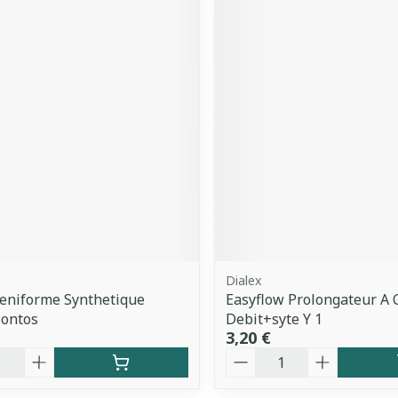
Dialex
eniforme Synthetique
Easyflow Prolongateur A 
Pontos
Debit+syte Y 1
3,20 €
é
Quantité