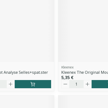
Kleenex
t Analyse Selles+spat.ster
Kleenex The Original Mou
5,35 €
é
Quantité