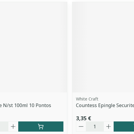
White Craft
e N/st 100ml 10 Pontos
Countess Epingle Securit
3,35 €
é
Quantité