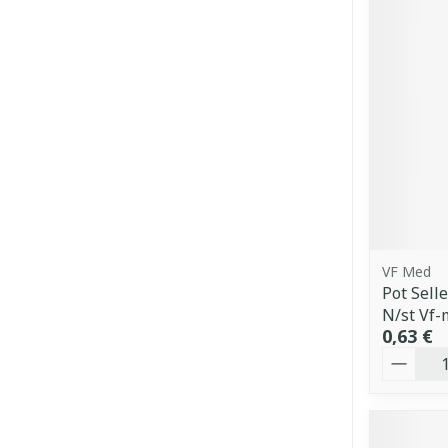
VF Med
Pot Sell
N/st Vf
0,63 €
Quantit