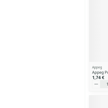
Appeg
Appeg Po
1,74 €
Quantit