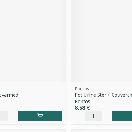
d
Pontos
Covarmed
Pot Urine Ster + Couvercl
Pontos
8,58 €
é
Quantité