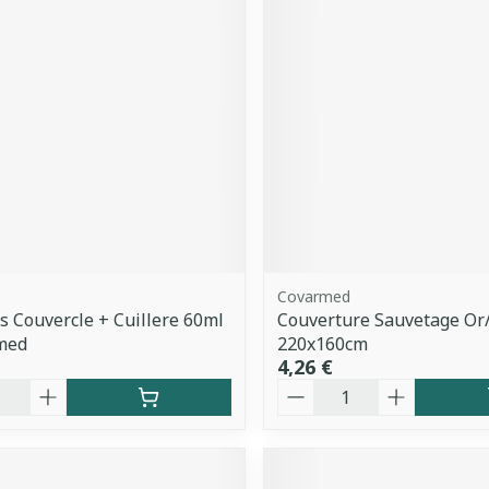
Covarmed
es Couvercle + Cuillere 60ml
Couverture Sauvetage Or
-med
220x160cm
4,26 €
é
Quantité