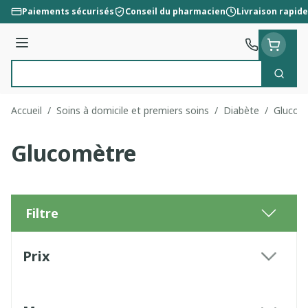
Aller au contenu
Paiements sécurisés
Conseil du pharmacien
Livraison rapide
Menu
Cherc
Rechercher
Accueil
/
Soins à domicile et premiers soins
/
Diabète
/
Glucom
Glucomètre
Filtre
Passer à la liste des produits
Prix
filter