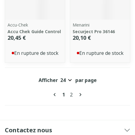
Accu-Chek
Menarini
Accu Chek Guide Control
Securject Pro 36146
20,45 €
20,10 €
En rupture de stock
En rupture de stock
Afficher
par page
Pages
Vous lisez actuellement la pa
Page
1
2
Contactez nous