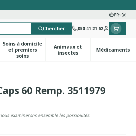
FR
Passe
Langues
Chercher
050 41 21 62
Menu client
Soins à domicile
Animaux et
et premiers
Médicaments
 vitamines
esse et enfants
a catégorie Vitalité 50+
le sous-menu pour la catégorie Naturopathie
Afficher le sous-menu pour la catégorie Soins 
Afficher le sous-menu pour 
Afficher 
insectes
soins
 Caps 60 Remp. 3511979
 nous examinerons ensemble les possibilités.