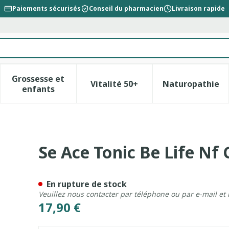
Paiements sécurisés
Conseil du pharmacien
Livraison rapide
Grossesse et
Vitalité 50+
Naturopathie
la catégorie Beauté, soins et hygiène
le sous-menu pour la catégorie Régime, alimentation &
Afficher le sous-menu pour la catégorie Gross
Afficher le sous-menu pour l
Afficher 
enfants
ps 60 Remp. 3511979
Se Ace Tonic Be Life Nf
En rupture de stock
Veuillez nous contacter par téléphone ou par e-mail et
17,90 €