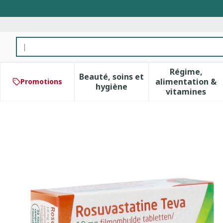
Aller au contenu
Rechercher
Régime,
Beauté, soins et
alimentation &
Promotions
Afficher le sous-menu pour 
Afficher 
hygiène
vitamines
Rosuvastatine Teva 10mg 