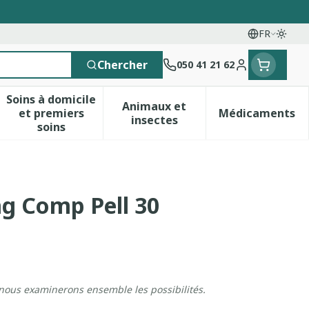
FR
Passe
Langues
Chercher
050 41 21 62
Menu client
Soins à domicile
Animaux et
et premiers
Médicaments
 vitamines
esse et enfants
a catégorie Vitalité 50+
le sous-menu pour la catégorie Naturopathie
Afficher le sous-menu pour la catégorie Soins 
Afficher le sous-menu pour 
Afficher 
insectes
soins
g Comp Pell 30
 nous examinerons ensemble les possibilités.