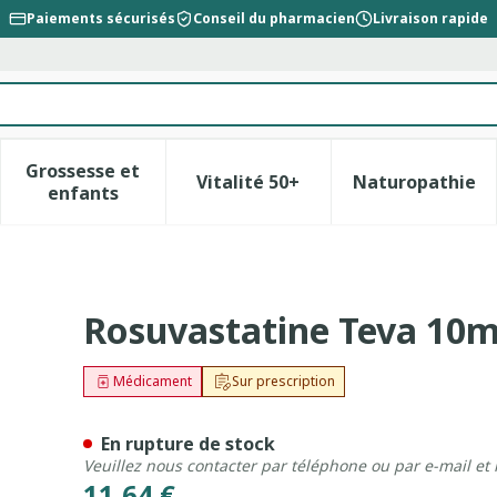
Paiements sécurisés
Conseil du pharmacien
Livraison rapide
Grossesse et
Vitalité 50+
Naturopathie
la catégorie Beauté, soins et hygiène
le sous-menu pour la catégorie Régime, alimentation &
Afficher le sous-menu pour la catégorie Gross
Afficher le sous-menu pour l
Afficher 
enfants
Comp Pell 30
Rosuvastatine Teva 10m
Médicament
Sur prescription
En rupture de stock
Veuillez nous contacter par téléphone ou par e-mail et
11,64 €