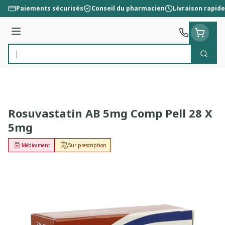
Aller au contenu
Paiements sécurisés
Conseil du pharmacien
Livraison rapide
Menu
Cherc
Rechercher
Rosuvastatin AB 5mg Comp Pell 28 X
5mg
Médicament
Sur prescription