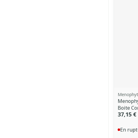
Menophyt
Menophyt
Boite C
37,15 €
En rupt