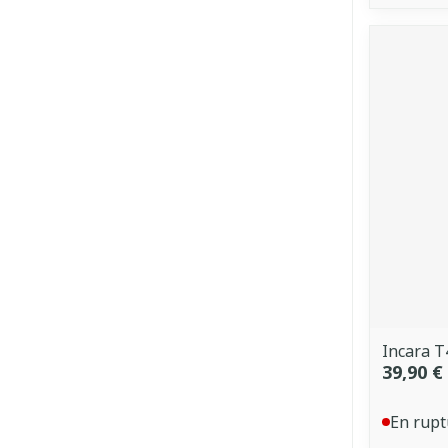
Incara T
39,90 €
En rupt