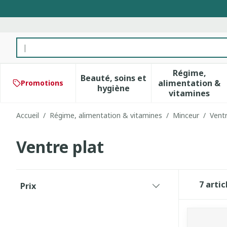
Aller au contenu
Rechercher
Régime,
Beauté, soins et
alimentation &
Promotions
Afficher le sous-menu pour 
Afficher 
hygiène
vitamines
Accueil
/
Régime, alimentation & vitamines
/
Minceur
/
Ventr
Ventre plat
Passer à la liste des produits
7
artic
Prix
filter