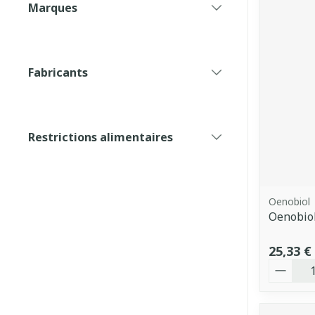
Marques
filter
Fabricants
filter
Restrictions alimentaires
filter
Oenobiol
Oenobiol
25,33 €
Quantit