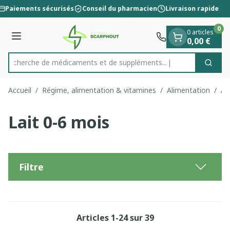
Diapositive 1 de 1
Aller au contenu
Paiements sécurisés
Conseil du pharmacien
Livraison rapide
0
0 articles
Menu
0,00 €
Recherche de médicaments et de
Cherc
Rechercher
Accueil
/
Régime, alimentation & vitamines
/
Alimentation
/
Al
Lait 0-6 mois
Filtre
Articles
1
-
24
sur
39