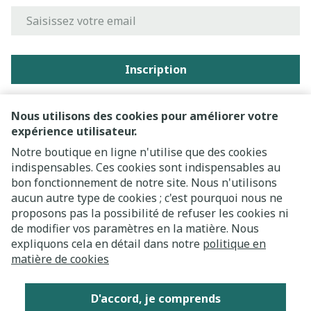
Adresse mail
Inscription
En cliquant sur s'abonner, vous vous abonnez à notre
newsletter et acceptez notre
politique de confidentialité
.
Nous utilisons des cookies pour améliorer votre
expérience utilisateur.
Notre boutique en ligne n'utilise que des cookies
indispensables. Ces cookies sont indispensables au
bon fonctionnement de notre site. Nous n'utilisons
aucun autre type de cookies ; c'est pourquoi nous ne
proposons pas la possibilité de refuser les cookies ni
de modifier vos paramètres en la matière. Nous
expliquons cela en détail dans notre
politique en
Liens légaux
matière de cookies
D'accord, je comprends