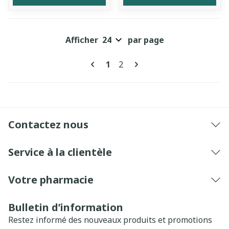
Afficher
par page
Pages
Vous lisez actuellement la pa
Page
1
2
Contactez nous
Service à la clientèle
Votre pharmacie
Bulletin d’information
Restez informé des nouveaux produits et promotions