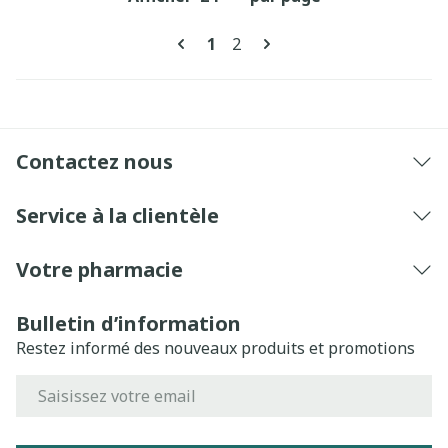
Pages
Vous lisez actuellement la pa
Page
1
2
Contactez nous
Service à la clientèle
Votre pharmacie
Bulletin d’information
Restez informé des nouveaux produits et promotions
Adresse mail