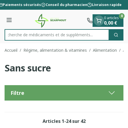
Diapositive 1 de 1
Aller au contenu
Paiements sécurisés
Conseil du pharmacien
Livraison rapide
0
0 articles
Menu
0,00 €
Recherche de médicaments et de
Cherc
Rechercher
Accueil
/
Régime, alimentation & vitamines
/
Alimentation
/
Al
Sans sucre
Filtre
Articles
1
-
24
sur
42