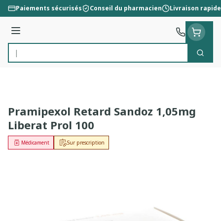
Aller au contenu
Paiements sécurisés
Conseil du pharmacien
Livraison rapide
Menu
Cherc
Rechercher
Pramipexol Retard Sandoz 1,05mg
Liberat Prol 100
Médicament
Sur prescription