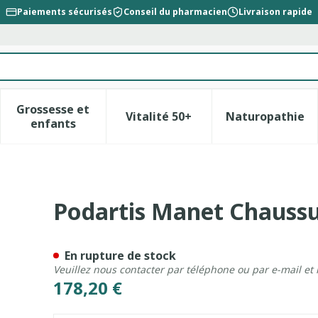
Paiements sécurisés
Conseil du pharmacien
Livraison rapide
Grossesse et
Vitalité 50+
Naturopathie
la catégorie Beauté, soins et hygiène
le sous-menu pour la catégorie Régime, alimentation &
Afficher le sous-menu pour la catégorie Gross
Afficher le sous-menu pour l
Afficher 
enfants
 Femme Bleu 38 Xl
Podartis Manet Chaussu
En rupture de stock
Veuillez nous contacter par téléphone ou par e-mail et
178,20 €