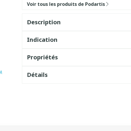
Voir tous les produits de Podartis
Description
Indication
Propriétés
Détails
sel à l'aide de la touche de tabulation. Vous pouvez sauter l
vigation en carrousel