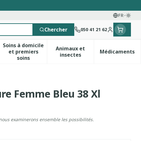
FR
Passe
Langues
Chercher
050 41 21 62
Menu client
Soins à domicile
Animaux et
et premiers
Médicaments
 vitamines
esse et enfants
a catégorie Vitalité 50+
le sous-menu pour la catégorie Naturopathie
Afficher le sous-menu pour la catégorie Soins 
Afficher le sous-menu pour 
Afficher 
insectes
soins
re Femme Bleu 38 Xl
 nous examinerons ensemble les possibilités.