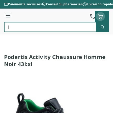
Aller au contenu
Paiements sécurisés
Conseil du pharmacien
Livraison rapide
Menu
Cherc
Rechercher
Podartis Activity Chaussure Homme
Noir 43l:xl