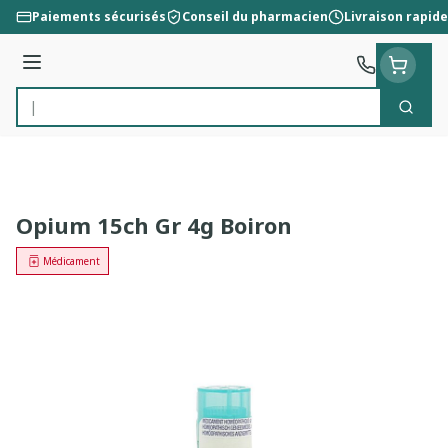
Aller au contenu
Paiements sécurisés
Conseil du pharmacien
Livraison rapide
Menu
Cherc
Rechercher
Opium 15ch Gr 4g Boiron
Médicament