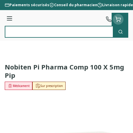
Aller au contenu
Paiements sécurisés
Conseil du pharmacien
Livraison rapide
Menu
Cherc
Rechercher
Nobiten Pi Pharma Comp 100 X 5mg
Pip
Médicament
Sur prescription