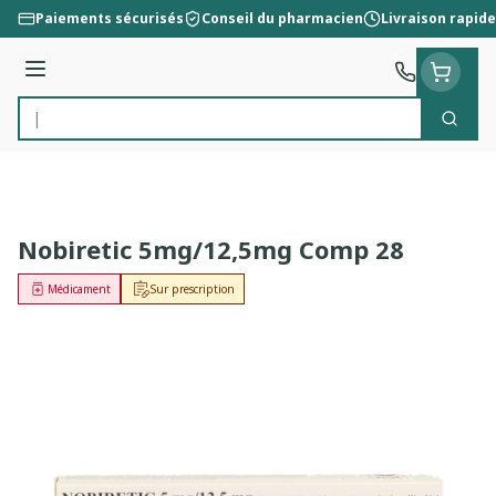
Aller au contenu
Paiements sécurisés
Conseil du pharmacien
Livraison rapide
Menu
Cherc
Rechercher
Nobiretic 5mg/12,5mg Comp 28
Médicament
Sur prescription