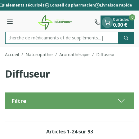
Diapositive 1 de 1
Aller au contenu
Paiements sécurisés
Conseil du pharmacien
Livraison rapide
0
0 articles
Menu
0,00 €
Recherche de médicaments et de suppléments...
Cherc
Rechercher
Accueil
/
Naturopathie
/
Aromathérapie
/
Diffuseur
Diffuseur
Filtre
Articles
1
-
24
sur
93