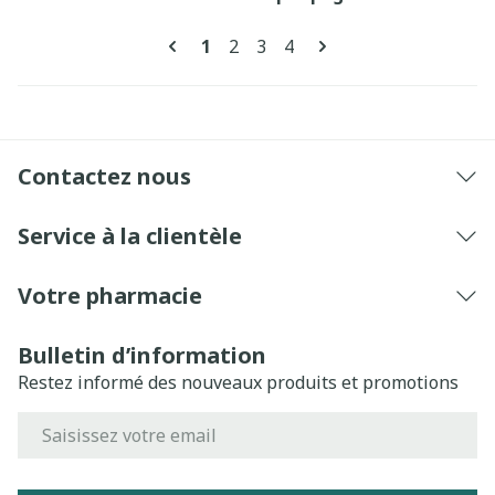
Pages
Vous lisez actuellement la page
Page
Page
Page
1
2
3
4
Contactez nous
Service à la clientèle
Votre pharmacie
Bulletin d’information
Restez informé des nouveaux produits et promotions
Adresse mail