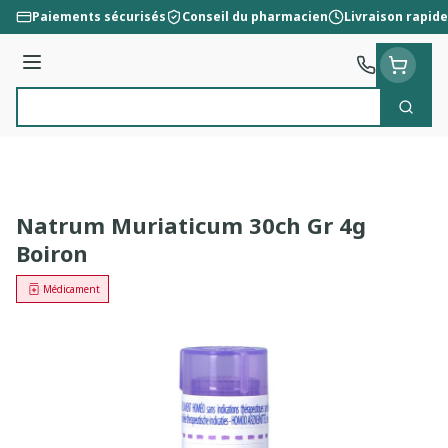
Aller au contenu
Paiements sécurisés
Conseil du pharmacien
Livraison rapide
Menu
Cherc
Rechercher
Natrum Muriaticum 30ch Gr 4g
Boiron
Médicament