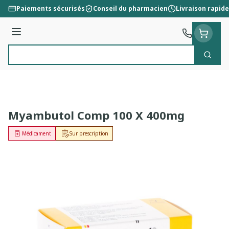
Aller au contenu
Paiements sécurisés
Conseil du pharmacien
Livraison rapide
Menu
Cherc
Rechercher
Myambutol Comp 100 X 400mg
Médicament
Sur prescription