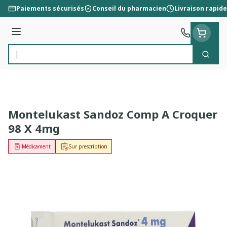
Aller au contenu
Paiements sécurisés
Conseil du pharmacien
Livraison rapide
Menu
Cherc
Rechercher
Montelukast Sandoz Comp A Croquer
98 X 4mg
Médicament
Sur prescription