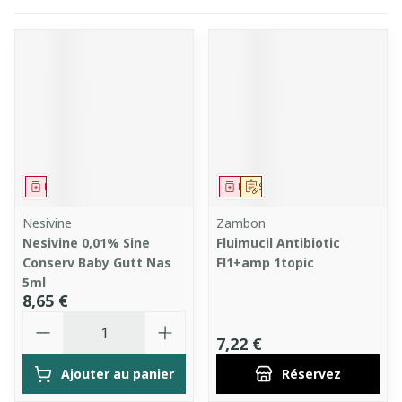
Médicament
Médicament
Sur prescription
Nesivine
Zambon
Nesivine 0,01% Sine
Fluimucil Antibiotic
Conserv Baby Gutt Nas
Fl1+amp 1topic
5ml
8,65 €
Quantité
7,22 €
Ajouter au panier
Réservez