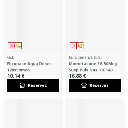
Médicament
Sur prescription
Médicament
Sur prescription
Gsk
Eurogenerics (EG)
Flixonase Aqua Doses
Mometasone EG 50Mcg
120x50mcg
Susp Pulv Nas 3 X 140
10,14 €
16,88 €
Réservez
Réservez