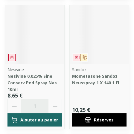
Médicament
Médicament
Sur prescription
Nesivine
Sandoz
Nesivine 0,025% Sine
Mometasone Sandoz
Conserv Ped Spray Nas
Neusspray 1 X 140 1 Fl
10ml
8,65 €
Quantité
10,25 €
Ajouter au panier
Réservez