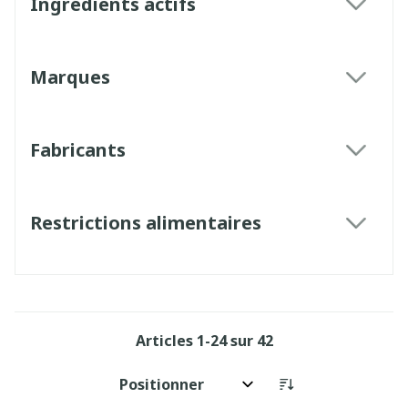
Ingrédients actifs
filter
Marques
filter
Fabricants
filter
Restrictions alimentaires
filter
Articles
1
-
24
sur
42
Trier par: