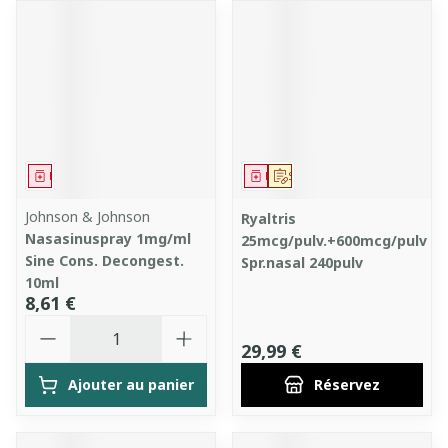
Médicament
Médicament
Sur prescription
Johnson & Johnson
Ryaltris
Nasasinuspray 1mg/ml
25mcg/pulv.+600mcg/pulv
Sine Cons. Decongest.
Spr.nasal 240pulv
10ml
8,61 €
Quantité
29,99 €
Ajouter au panier
Réservez