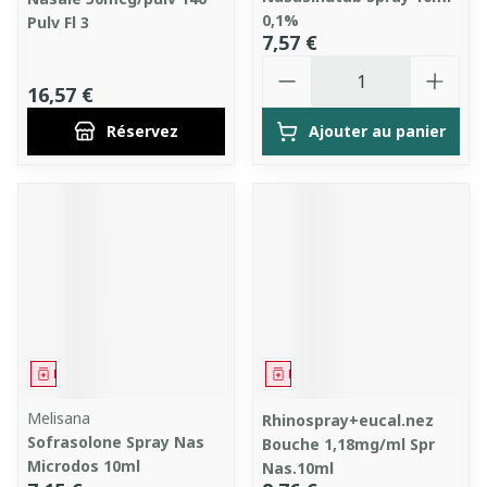
0,1%
Pulv Fl 3
7,57 €
Quantité
16,57 €
Réservez
Ajouter au panier
Médicament
Médicament
Melisana
Rhinospray+eucal.nez
Sofrasolone Spray Nas
Bouche 1,18mg/ml Spr
Microdos 10ml
Nas.10ml