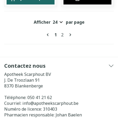
Afficher
par page
Pages
Vous lisez actuellement la pa
Page
1
2
Contactez nous
Apotheek Scarphout BV
J. De Troozlaan 91
8370
Blankenberge
Téléphone:
050 41 21 62
Courriel:
info@
apotheekscarphout.be
Numéro de licence:
310403
Pharmacien responsable:
Johan Baelen