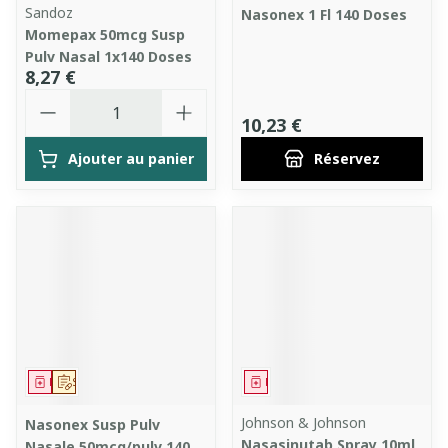
Sandoz
Nasonex 1 Fl 140 Doses
Momepax 50mcg Susp
Pulv Nasal 1x140 Doses
8,27 €
Quantité
10,23 €
Ajouter au panier
Réservez
Médicament
Sur prescription
Médicament
Johnson & Johnson
Nasonex Susp Pulv
Nasasinutab Spray 10ml
Nasale 50mcg/pulv 140