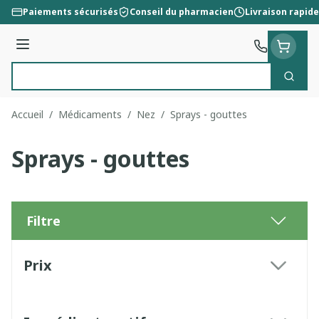
Aller au contenu
Paiements sécurisés
Conseil du pharmacien
Livraison rapide
Menu
Cherc
Rechercher
Accueil
/
Médicaments
/
Nez
/
Sprays - gouttes
Sprays - gouttes
Filtre
Passer à la liste des produits
Prix
filter