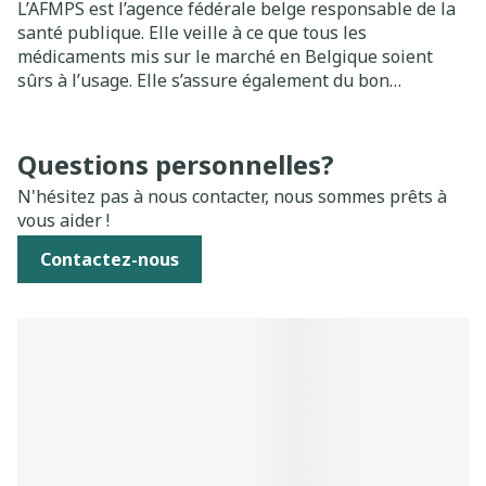
L’AFMPS est l’agence fédérale belge responsable de la
santé publique. Elle veille à ce que tous les
médicaments mis sur le marché en Belgique soient
sûrs à l’usage. Elle s’assure également du bon
fonctionnement des pharmacies en ligne.
Plus d’informations sur https://www.fagg.be/fr –
Agence fédérale des médicaments et des produits de
Questions personnelles?
santé, Avenue Galilée 5/03, 1210 BRUXELLES.
N'hésitez pas à nous contacter, nous sommes prêts à
vous aider !
Contactez-nous