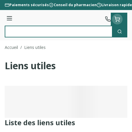
Aller au contenu
Paiements sécurisés
Conseil du pharmacien
Livraison rapide
Menu
Cherc
Rechercher
Accueil
/
Liens utiles
Liens utiles
Liste des liens utiles