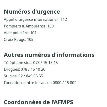
Numéros d'urgence
Appel d'urgence international : 112
Pompiers & Ambulance: 100
Aide policière: 101
Croix Rouge: 105
Télé-réception: 106
Child focus: 110
Autres numéros d'informations
Téléphone sida: 078 / 15 15 15
Drogues: 078 / 15 10 20
Suicide: 02 / 649 95 55
Fondation contre le cancer: 0800 / 15 802
Téléphone pour enfants et adolescents: 102
Centre antipoisons belge: 070 / 245 245
Coordonnées de l’AFMPS
Centre des brûlés: 02 / 649 65 89