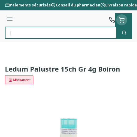
Aller au contenu
Paiements sécurisés
Conseil du pharmacien
Livraison rapide
Menu
Cherc
Rechercher
Ledum Palustre 15ch Gr 4g Boiron
Médicament