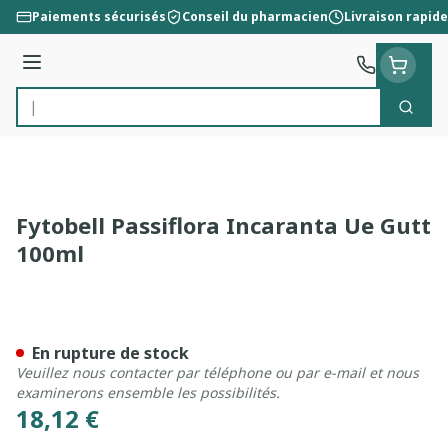
Aller au contenu
Paiements sécurisés
Conseil du pharmacien
Livraison rapide
Menu
Cherc
Rechercher
Fytobell Passiflora Incaranta Ue Gutt
100ml
Fytobell Passiflora Incaran
En rupture de stock
Veuillez nous contacter par téléphone ou par e-mail et nous
examinerons ensemble les possibilités.
18,12 €