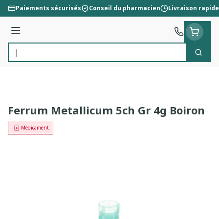
Aller au contenu
Paiements sécurisés
Conseil du pharmacien
Livraison rapide
Menu
Cherc
Rechercher
Ferrum Metallicum 5ch Gr 4g Boiron
Médicament