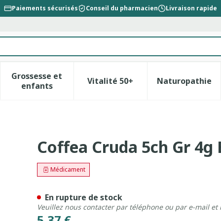
Paiements sécurisés
Conseil du pharmacien
Livraison rapide
Grossesse et
Vitalité 50+
Naturopathie
la catégorie Beauté, soins et hygiène
le sous-menu pour la catégorie Régime, alimentation &
Afficher le sous-menu pour la catégorie Gross
Afficher le sous-menu pour l
Afficher 
enfants
iron
Coffea Cruda 5ch Gr 4g 
Médicament
En rupture de stock
Veuillez nous contacter par téléphone ou par e-mail et
5,37 €