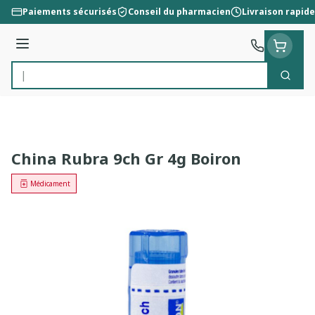
Aller au contenu
Paiements sécurisés
Conseil du pharmacien
Livraison rapide
Menu
Cherc
Rechercher
China Rubra 9ch Gr 4g Boiron
Médicament