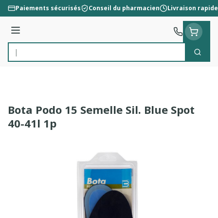
Aller au contenu
Paiements sécurisés
Conseil du pharmacien
Livraison rapide
Menu
Cherc
Rechercher
Bota Podo 15 Semelle Sil. Blue Spot
40-41l 1p