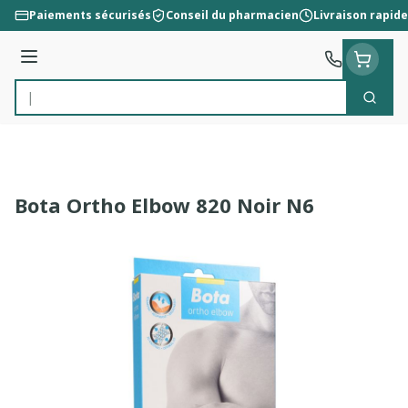
Aller au contenu
Paiements sécurisés
Conseil du pharmacien
Livraison rapide
Menu
Cherc
Rechercher
Bota Ortho Elbow 820 Noir N6