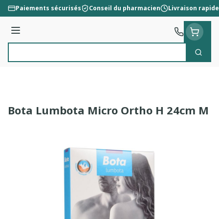
Aller au contenu
Paiements sécurisés
Conseil du pharmacien
Livraison rapide
Menu
Cherc
Rechercher
Bota Lumbota Micro Ortho H 24cm M