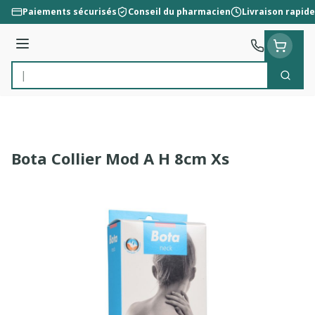
Aller au contenu
Paiements sécurisés
Conseil du pharmacien
Livraison rapide
Menu
Cherc
Rechercher
Bota Collier Mod A H 8cm Xs